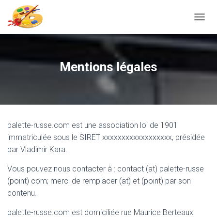
T
O
G
G
L
Mentions légales
E
N
A
V
I
G
palette-russe.com est une association loi de 1901
A
T
immatriculée sous le SIRET xxxxxxxxxxxxxxxxxx, présidée
I
par Vladimir Kara.
O
N
Vous pouvez nous contacter à : contact (at) palette-russe
(point) com; merci de remplacer (at) et (point) par son
contenu.
palette-russe.com est domiciliée rue Maurice Berteaux