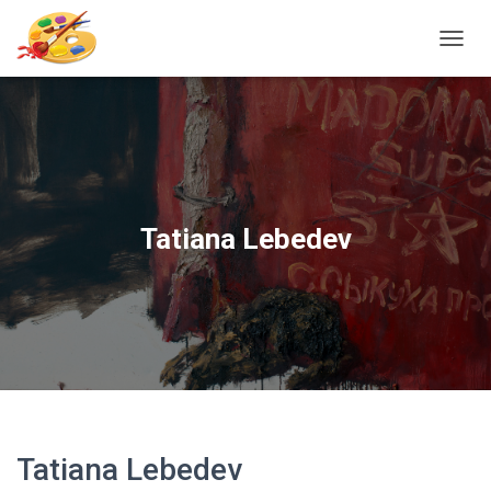
T
O
G
G
L
E
N
A
V
Tatiana Lebedev
I
G
A
T
I
O
N
Tatiana Lebedev